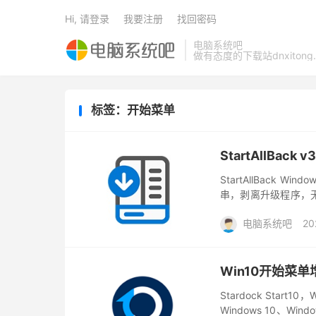
Hi, 请登录
我要注册
找回密码
电脑系统吧
做有态度的下载站dnxitong.
标签：开始菜单
StartAllBack
StartAllBack
串，剥离升级程序，无
重新打包。StartAllBa
电脑系统吧
20
Win10开始菜单增强S
Stardock Star
Windows 10、W