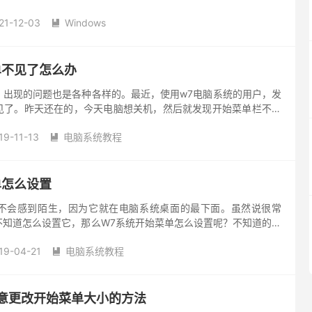
定义修改功能...
21-12-03
Windows

单不见了怎么办
，出现的问题也是各种各样的。最近，使用w7电脑系统的用户，发
见了。昨天还在的，今天电脑想关机，然后就发现开始菜单栏不见
机了，这可怎么办好呢？现在就和大家说一下w7系统开始菜单不见
19-11-13
电脑系统教程

单怎么设置
不会感到陌生，因为它就在电脑系统桌面的最下面。虽然说很常
不知道怎么设置它，那么W7系统开始菜单怎么设置呢？不知道的朋
的W7系统开始菜单怎么设置的方法吧！ 方法/步骤： 1、选中
19-04-21
电脑系统教程

任意更改开始菜单大小的方法