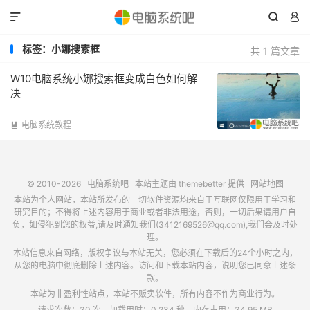



标签：小娜搜索框
共 1 篇文章
W10电脑系统小娜搜索框变成白色如何解
决
电脑系统教程

© 2010-2026
电脑系统吧
本站主题由
themebetter
提供
网站地图
本站为个人网站，本站所发布的一切软件资源均来自于互联网仅限用于学习和
研究目的；不得将上述内容用于商业或者非法用途，否则，一切后果请用户自
负，如侵犯到您的权益,请及时通知我们(3412169526@qq.com),我们会及时处
理。
本站信息来自网络，版权争议与本站无关，您必须在下载后的24个小时之内，
从您的电脑中彻底删除上述内容。访问和下载本站内容，说明您已同意上述条
款。
本站为非盈利性站点，本站不贩卖软件，所有内容不作为商业行为。
请求次数：30 次，加载用时：0.234 秒，内存占用：34.95 MB