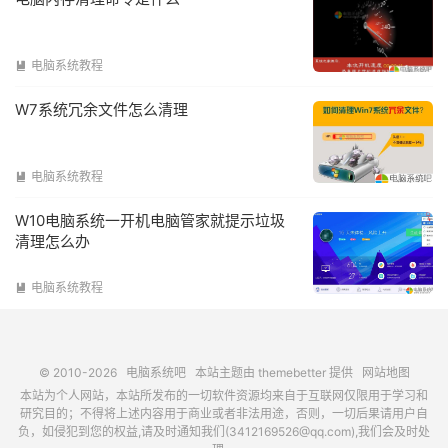
电脑系统教程

W7系统冗余文件怎么清理
电脑系统教程

W10电脑系统一开机电脑管家就提示垃圾
清理怎么办
电脑系统教程

© 2010-2026
电脑系统吧
本站主题由
themebetter
提供
网站地图
本站为个人网站，本站所发布的一切软件资源均来自于互联网仅限用于学习和
研究目的；不得将上述内容用于商业或者非法用途，否则，一切后果请用户自
负，如侵犯到您的权益,请及时通知我们(3412169526@qq.com),我们会及时处