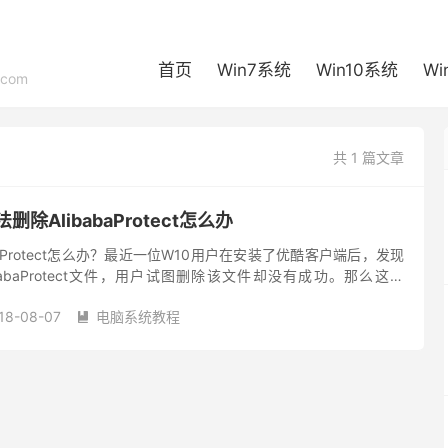
首页
Win7系统
Win10系统
Wi
com
共 1 篇文章
除AlibabaProtect怎么办
abaProtect怎么办？最近一位W10用户在安装了优酷客户端后，发现
babaProtect文件，用户试图删除该文件却没有成功。那么这个
t到底是什么文件呢？又该如何删除呢...
18-08-07
电脑系统教程
