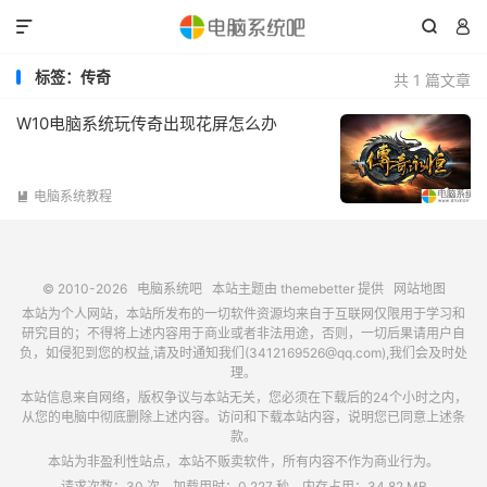



标签：传奇
共 1 篇文章
W10电脑系统玩传奇出现花屏怎么办
电脑系统教程

© 2010-2026
电脑系统吧
本站主题由
themebetter
提供
网站地图
本站为个人网站，本站所发布的一切软件资源均来自于互联网仅限用于学习和
研究目的；不得将上述内容用于商业或者非法用途，否则，一切后果请用户自
负，如侵犯到您的权益,请及时通知我们(3412169526@qq.com),我们会及时处
理。
本站信息来自网络，版权争议与本站无关，您必须在下载后的24个小时之内，
从您的电脑中彻底删除上述内容。访问和下载本站内容，说明您已同意上述条
款。
本站为非盈利性站点，本站不贩卖软件，所有内容不作为商业行为。
请求次数：30 次，加载用时：0.227 秒，内存占用：34.82 MB