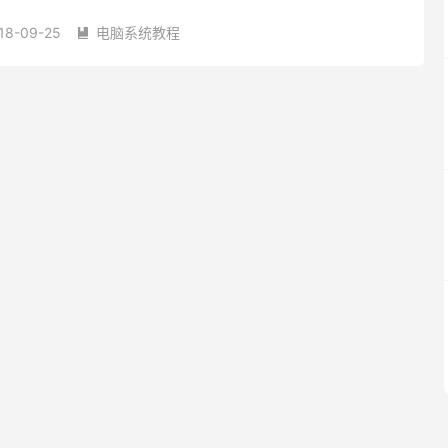
方法。 具体方法如下： 1、新建一个文本文档 2、将下列...
18-09-25
电脑系统教程
