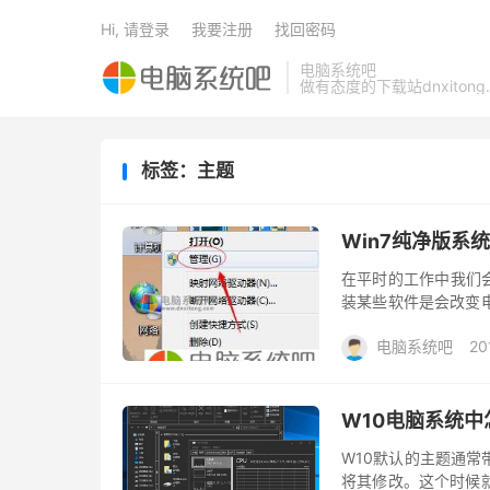
Hi, 请登录
我要注册
找回密码
电脑系统吧
做有态度的下载站dnxitong.
标签：主题
Win7纯净版系
在平时的工作中我们
装某些软件是会改变电
题变成经典模式了，那
电脑系统吧
20
系统...
W10电脑系统
W10默认的主题通常
将其修改。这个时候就