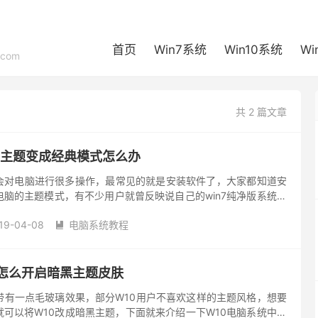
首页
Win7系统
Win10系统
Wi
com
共 2 篇文章
统主题变成经典模式怎么办
会对电脑进行很多操作，最常见的就是安装软件了，大家都知道安
脑的主题模式，有不少用户就曾反映说自己的win7纯净版系统主
么遇到这个问题该怎么办？不知道的请看小编整理的win7纯净版
19-04-08
电脑系统教程

中怎么开启暗黑主题皮肤
带有一点毛玻璃效果，部分W10用户不喜欢这样的主题风格，想要
可以将W10改成暗黑主题，下面就来介绍一下W10电脑系统中怎